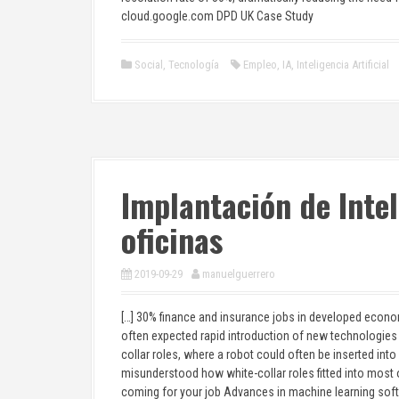
cloud.google.com DPD UK Case Study
Social
,
Tecnología
Empleo
,
IA
,
Inteligencia Artificial
Implantación de Intel
oficinas
2019-09-29
manuelguerrero
[…] 30% finance and insurance jobs in developed econo
often expected rapid introduction of new technologies 
collar roles, where a robot could often be inserted into
misunderstood how white-collar roles fitted into most
coming for your job Advances in machine learning so