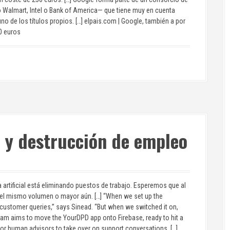
Walmart, Intel o Bank of America— que tiene muy en cuenta
o de los títulos propios. […] elpais.com | Google, también a por
50 euros
al y destrucción de empleo
a artificial está eliminando puestos de trabajo. Esperemos que al
 el mismo volumen o mayor aún. […] “When we set up the
 customer queries,” says Sinead. “But when we switched it on,
team aims to move the YourDPD app onto Firebase, ready to hit a
for human advisors to take over on support conversations. […]