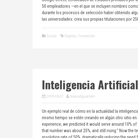
50 empleadores —en el que se incluyen nombres como 
durante los procesos de selección haber obtenido algun
las universidades: crea sus propias titulaciones por 2
Social
Empleo
,
Formación
Inteligencia Artifici
2019-10-07
manuelguerrero
Un ejemplo real de cómo en la actualidad la inteligenci
mismo tiempo se estén creando en algún otro sitio en
experience, we predicted it would serve around 10% of
that number was about 25%, and still rising.” Now the 
resolution rate of 50%, dramatically reducing the need 