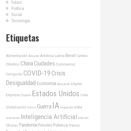
Futuro
Política
Social
Tecnología
Etiquetas
Brexit
Alimentación
América Latina
Cambio
Amazon
China
Ciudades
Coronavirus
Climático
COVID-19
Crisis
Corrupción
Desigualdad
Economía
Empleo
Educación
Estados Unidos
Empresas
España
Futbol
IA
Guerra
India
Globalización
Grecia
Impuestos
Inteligencia Artificial
Innovación
Internet
Pandemia
Pobreza
Petroleo
Oficinas
Precios