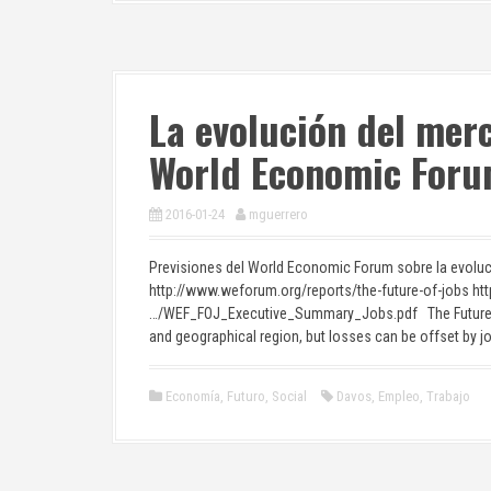
La evolución del mer
World Economic Foru
2016-01-24
mguerrero
Previsiones del World Economic Forum sobre la evoluc
http://www.weforum.org/reports/the-future-of-jobs h
…/WEF_FOJ_Executive_Summary_Jobs.pdf The Future of 
and geographical region, but losses can be offset by j
Economía
,
Futuro
,
Social
Davos
,
Empleo
,
Trabajo