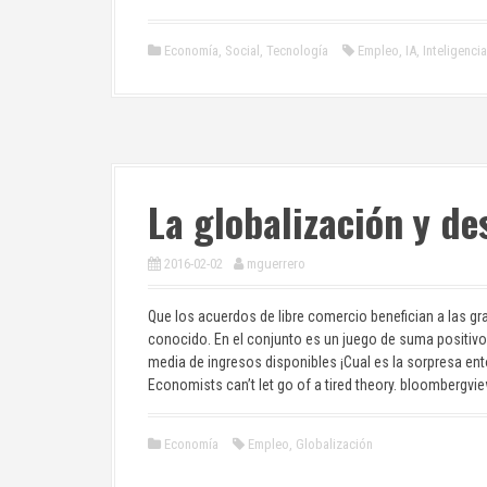
Economía
,
Social
,
Tecnología
Empleo
,
IA
,
Inteligencia 
La globalización y de
2016-02-02
mguerrero
Que los acuerdos de libre comercio benefician a las g
conocido. En el conjunto es un juego de suma positivo
media de ingresos disponibles ¡Cual es la sorpresa en
Economists can’t let go of a tired theory. bloombergv
Economía
Empleo
,
Globalización