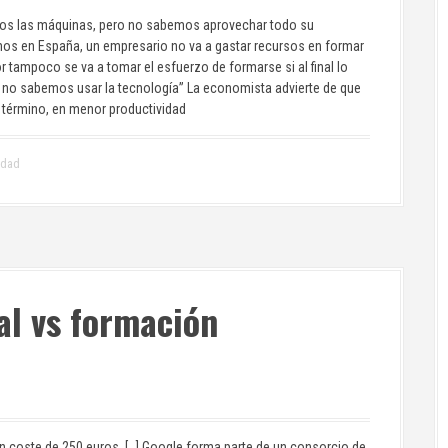
emos las máquinas, pero no sabemos aprovechar todo su
mos en España, un empresario no va a gastar recursos en formar
or tampoco se va a tomar el esfuerzo de formarse si al final lo
ña no sabemos usar la tecnología” La economista advierte de que
o término, en menor productividad
idad
l vs formación
n coste de 250 euros. […] Google forma parte de un consorcio de