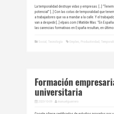
La temporalidad destruye vidas y empresas. […] “Ten
potencial” […] Con las cotas de temporalidad que tene
a trabajadores que va a mandar a la calle. Y el trabajad
van a despedir.[…] elpais.com | Matilde Mas: “En Espa
las carencias formativas en España resultan, en últim
Social
,
Tecnología
Empleo
,
Productividad
,
Temporal
Formación empresaria
universitaria
2020-10-09
manuelguerrero
Google ofrece certificados de estudios provados por u