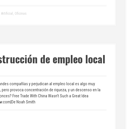
Artificial
,
Oficinas
strucción de empleo local
randes compañías y perjudican al empleo local es algo muy
, pero provoca concentración de riqueza, y un descenso en la
tonces? Free Trade With China Wasn’t Such a Great Idea
iew.com|De Noah Smith