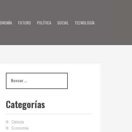
ONOMÍA
FUTURO
POLÍTICA
SOCIAL
TECNOLOGÍA
B
u
s
c
Categorías
a
r
:
Ciencia
Economía