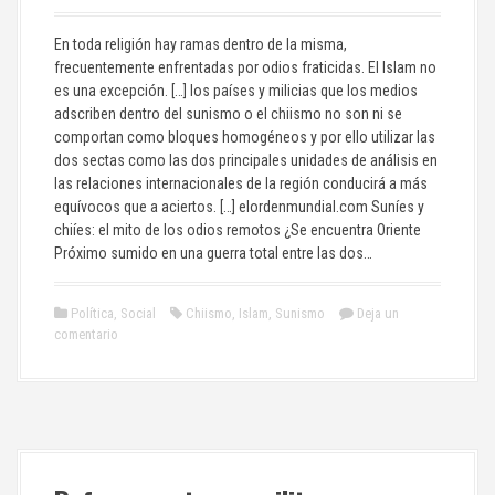
En toda religión hay ramas dentro de la misma,
frecuentemente enfrentadas por odios fraticidas. El Islam no
es una excepción. […] los países y milicias que los medios
adscriben dentro del sunismo o el chiismo no son ni se
comportan como bloques homogéneos y por ello utilizar las
dos sectas como las dos principales unidades de análisis en
las relaciones internacionales de la región conducirá a más
equívocos que a aciertos. […] elordenmundial.com Suníes y
chiíes: el mito de los odios remotos ¿Se encuentra Oriente
Próximo sumido en una guerra total entre las dos…
Política
,
Social
Chiismo
,
Islam
,
Sunismo
Deja un
comentario