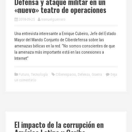
Defensa y ataque militar en un
«nuevo» teatro de operaciones
2018-09-25
manuelguerrero
Una entrevista interesante a Enrique Cubeiro, Jefe del Estado
Mayor del Mando Conjunto de Ciberdefensa sobre las
amenazas bélicas en la red. “No somos conscientes de que
la amenaza más importante está en las conexiones a
Internet”
Futuro
,
Tecnología
Ciberespacio
,
Defensa
,
Guerra
Deja
un comentario
El impacto de la corrupción en