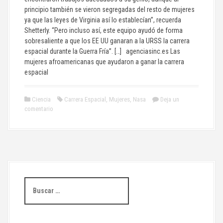
principio también se vieron segregadas del resto de mujeres
ya que las leyes de Virginia así lo establecían”, recuerda
Shetterly. “Pero incluso así, este equipo ayudó de forma
sobresaliente a que los EE UU ganaran a la URSS la carrera
espacial durante la Guerra Fría”. […] agenciasinc.es Las
mujeres afroamericanas que ayudaron a ganar la carrera
espacial
Ciencia
Carrera Espacial
,
Mujeres
,
Nasa
Deja un
comentario
B
u
s
c