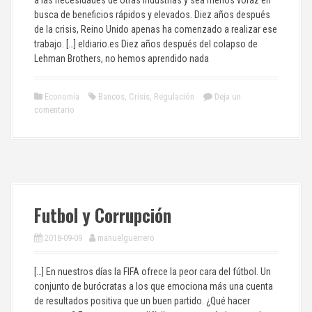
a las necesidades de otras industrias y sea menos voraz en
busca de beneficios rápidos y elevados. Diez años después
de la crisis, Reino Unido apenas ha comenzado a realizar ese
trabajo. […] eldiario.es Diez años después del colapso de
Lehman Brothers, no hemos aprendido nada
Economía
Bancos
,
Crisis
,
Regulación
Deja un
comentario
Futbol y Corrupción
2018-09-09
manuelguerrero
[…] En nuestros días la FIFA ofrece la peor cara del fútbol. Un
conjunto de burócratas a los que emociona más una cuenta
de resultados positiva que un buen partido. ¿Qué hacer