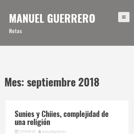
S
a
MANUEL GUERRERO
l
t
a
Notas
r
a
l
c
o
n
t
Mes:
septiembre 2018
e
n
i
d
o
Sunies y Chiies, complejidad de
una religión
2018-09-30
manuelguerrero