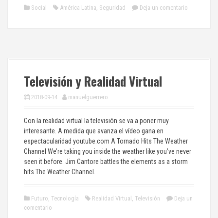
Social
América Latina
,
Seguridad
Deja un comentario
Televisión y Realidad Virtual
2018-09-14
manuelguerrero
Con la realidad virtual la televisión se va a poner muy
interesante. A medida que avanza el vídeo gana en
espectacularidad youtube.com A Tornado Hits The Weather
Channel We’re taking you inside the weather like you’ve never
seen it before. Jim Cantore battles the elements as a storm
hits The Weather Channel.
Futuro
,
Tecnología
Realidad Virtual
,
Televisión
Deja un
comentario