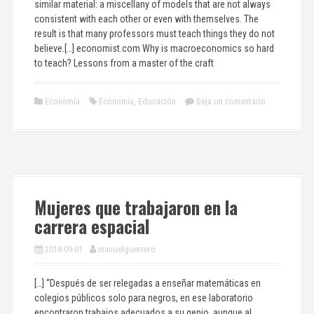
similar material: a miscellany of models that are not always
consistent with each other or even with themselves. The
result is that many professors must teach things they do not
believe.[…] economist.com Why is macroeconomics so hard
to teach? Lessons from a master of the craft
Economía
Economía
,
Educación
Deja un comentario
Mujeres que trabajaron en la
carrera espacial
2018-09-01
manuelguerrero
[…] “Después de ser relegadas a enseñar matemáticas en
colegios públicos solo para negros, en ese laboratorio
encontraron trabajos adecuados a su genio, aunque al