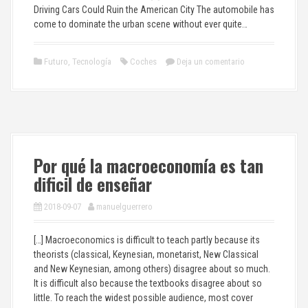
Driving Cars Could Ruin the American City The automobile has
come to dominate the urban scene without ever quite…
Futuro
,
Tecnología
Coches
Deja un comentario
Por qué la macroeconomía es tan
dificil de enseñar
2018-09-07
manuelguerrero
[…] Macroeconomics is difficult to teach partly because its
theorists (classical, Keynesian, monetarist, New Classical
and New Keynesian, among others) disagree about so much.
It is difficult also because the textbooks disagree about so
little. To reach the widest possible audience, most cover