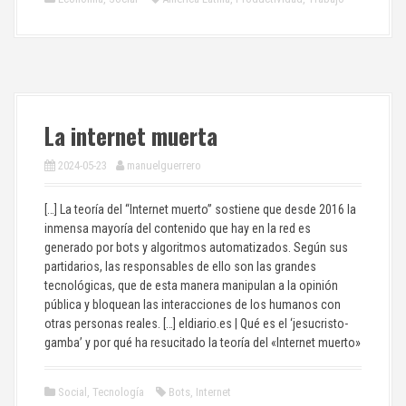
La internet muerta
2024-05-23
manuelguerrero
[…] La teoría del “Internet muerto” sostiene que desde 2016 la
inmensa mayoría del contenido que hay en la red es
generado por bots y algoritmos automatizados. Según sus
partidarios, las responsables de ello son las grandes
tecnológicas, que de esta manera manipulan a la opinión
pública y bloquean las interacciones de los humanos con
otras personas reales. […] eldiario.es | Qué es el ‘jesucristo-
gamba’ y por qué ha resucitado la teoría del «Internet muerto»
Social
,
Tecnología
Bots
,
Internet