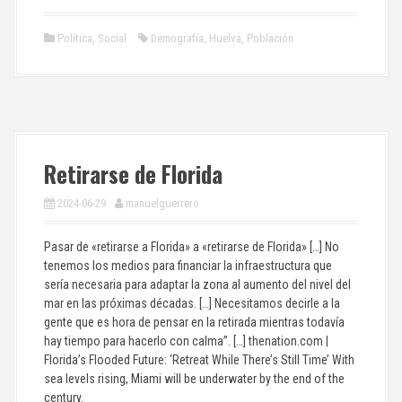
Política
,
Social
Demografía
,
Huelva
,
Población
Retirarse de Florida
2024-06-29
manuelguerrero
Pasar de «retirarse a Florida» a «retirarse de Florida» […] No
tenemos los medios para financiar la infraestructura que
sería necesaria para adaptar la zona al aumento del nivel del
mar en las próximas décadas. […] Necesitamos decirle a la
gente que es hora de pensar en la retirada mientras todavía
hay tiempo para hacerlo con calma”. […] thenation.com |
Florida’s Flooded Future: ‘Retreat While There’s Still Time’ With
sea levels rising, Miami will be underwater by the end of the
century.