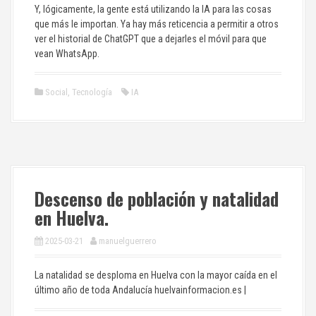
Y, lógicamente, la gente está utilizando la IA para las cosas
que más le importan. Ya hay más reticencia a permitir a otros
ver el historial de ChatGPT que a dejarles el móvil para que
vean WhatsApp.
Social
,
Tecnología
IA
Descenso de población y natalidad
en Huelva.
2025-03-21
manuelguerrero
La natalidad se desploma en Huelva con la mayor caída en el
último año de toda Andalucía huelvainformacion.es |