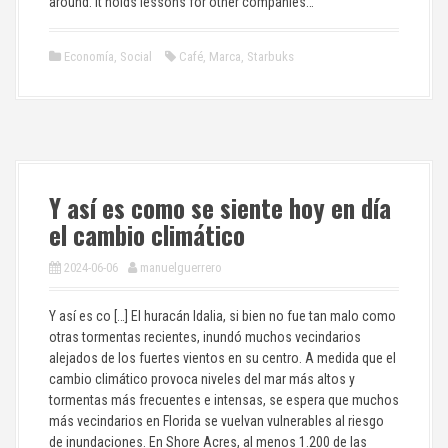
around. It holds lessons for other companies…
Economía
,
Social
Café
,
Marca
,
Starbuks
Y así es como se siente hoy en día
el cambio climático
2024-06-06
manuelguerrero
Y así es co […] El huracán Idalia, si bien no fue tan malo como
otras tormentas recientes, inundó muchos vecindarios
alejados de los fuertes vientos en su centro. A medida que el
cambio climático provoca niveles del mar más altos y
tormentas más frecuentes e intensas, se espera que muchos
más vecindarios en Florida se vuelvan vulnerables al riesgo
de inundaciones. En Shore Acres, al menos 1.200 de las