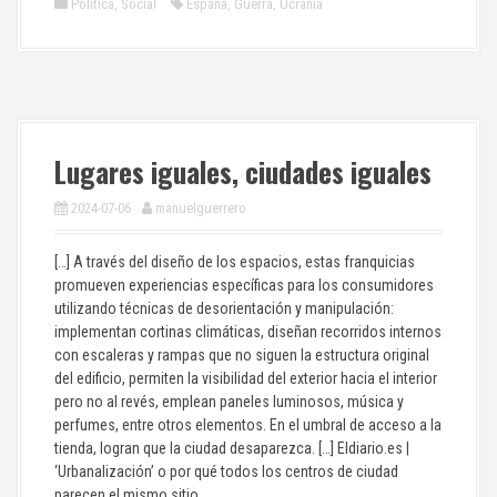
Política
,
Social
España
,
Guerra
,
Ucrania
Lugares iguales, ciudades iguales
2024-07-06
manuelguerrero
[…] A través del diseño de los espacios, estas franquicias
promueven experiencias específicas para los consumidores
utilizando técnicas de desorientación y manipulación:
implementan cortinas climáticas, diseñan recorridos internos
con escaleras y rampas que no siguen la estructura original
del edificio, permiten la visibilidad del exterior hacia el interior
pero no al revés, emplean paneles luminosos, música y
perfumes, entre otros elementos. En el umbral de acceso a la
tienda, logran que la ciudad desaparezca. […] Eldiario.es |
‘Urbanalización’ o por qué todos los centros de ciudad
parecen el mismo sitio