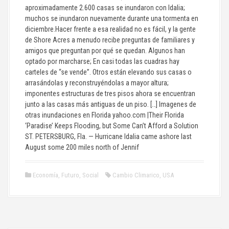
aproximadamente 2.600 casas se inundaron con Idalia;
muchos se inundaron nuevamente durante una tormenta en
diciembre.Hacer frente a esa realidad no es fácil, y la gente
de Shore Acres a menudo recibe preguntas de familiares y
amigos que preguntan por qué se quedan. Algunos han
optado por marcharse; En casi todas las cuadras hay
carteles de “se vende”. Otros están elevando sus casas o
arrasándolas y reconstruyéndolas a mayor altura;
imponentes estructuras de tres pisos ahora se encuentran
junto a las casas más antiguas de un piso. […] Imagenes de
otras inundaciones en Florida yahoo.com |Their Florida
‘Paradise’ Keeps Flooding, but Some Can’t Afford a Solution
ST. PETERSBURG, Fla. — Hurricane Idalia came ashore last
August some 200 miles north of Jennif
Economía
,
Futuro
,
Social
Cambio Climarico
,
USA