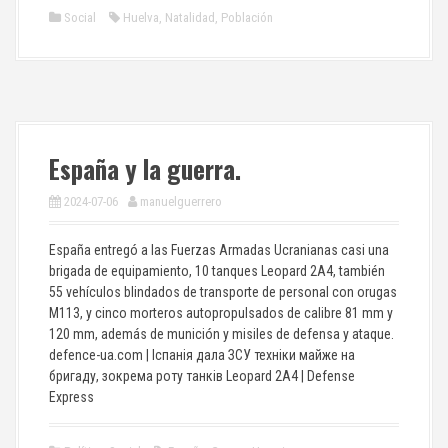
Social
Huelva
,
Natalidad
,
Población
España y la guerra.
2024-07-06
manuelguerrero
España entregó a las Fuerzas Armadas Ucranianas casi una
brigada de equipamiento, 10 tanques Leopard 2A4, también
55 vehículos blindados de transporte de personal con orugas
M113, y cinco morteros autopropulsados ​​de calibre 81 mm y
120 mm, además de munición y misiles de defensa y ataque.
defence-ua.com | Іспанія дала ЗСУ техніки майже на
бригаду, зокрема роту танків Leopard 2A4 | Defense
Express