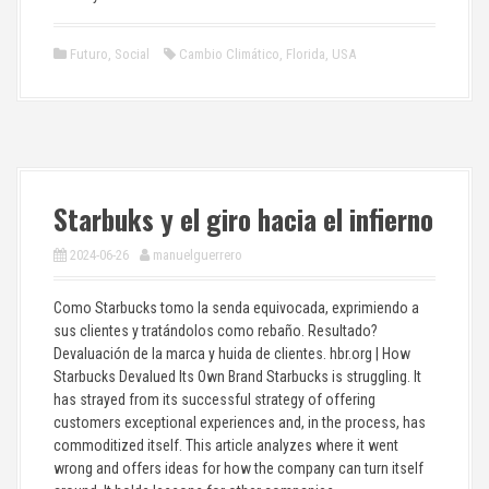
Futuro
,
Social
Cambio Climático
,
Florida
,
USA
Starbuks y el giro hacia el infierno
2024-06-26
manuelguerrero
Como Starbucks tomo la senda equivocada, exprimiendo a
sus clientes y tratándolos como rebaño. Resultado?
Devaluación de la marca y huida de clientes. hbr.org | How
Starbucks Devalued Its Own Brand Starbucks is struggling. It
has strayed from its successful strategy of offering
customers exceptional experiences and, in the process, has
commoditized itself. This article analyzes where it went
wrong and offers ideas for how the company can turn itself