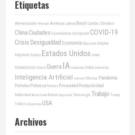
Etiquetas
a
s
Brexit
Alimentación
América Latina
Cambio Climático
Amazon
COVID-19
China
Ciudades
Coronavirus
Corrupción
Crisis
Desigualdad
Economía
Empleo
Educación
Estados Unidos
Empresas
España
Futbol
IA
Guerra
India
Globalización
Grecia
Impuestos
Innovación
Inteligencia Artificial
Pandemia
Oficinas
Internet
Pobreza
Privacidad
Productividad
Petroleo
Precios
Trabajo
Publicidad
Robots
Tecnología
Trump
Reino Unido
Seguridad
USA
Tráfico
Urbanismo
Archivos