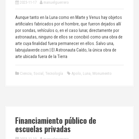
2023-11-17
manuelguerrero
Aunque tanto en la Luna como en Marte y Venus hay objetos
artificiales fabricados por el hombre, que fueron dejados allí
por sondas, vehículos o, en el caso lunar, directamente por
astronautas, ninguno de ellos se concibió como una obra de
arte cuya finalidad fuera permanecer en ellos. Salvo una,
labrujulaverde.com | El Astronauta Caído, la única obra de
arte ubicada fuera de la Tierra
Ciencia
,
Social
,
Tecnología
Apolo
,
Luna
,
Monumento
Financiamiento público de
escuelas privadas
2023-11-10
manuelguerrero