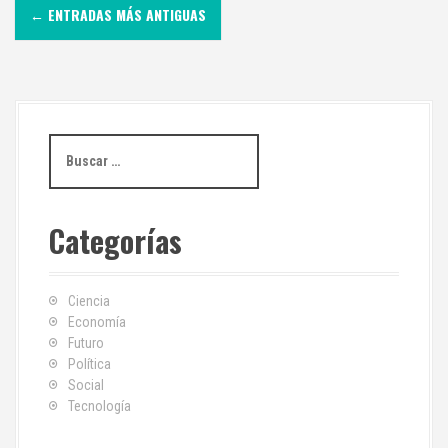
I
←
ENTRADAS MÁS ANTIGUAS
r
a
l
B
a
u
s
s
c
e
Categorías
a
r
n
:
t
Ciencia
Economía
r
Futuro
Política
a
Social
Tecnología
d