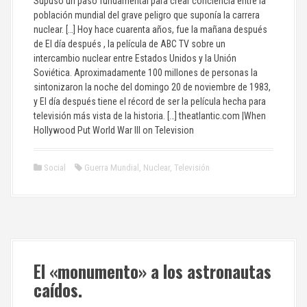
Supuso un paso fundamental para crear conciencia entre la
población mundial del grave peligro que suponía la carrera
nuclear. […] Hoy hace cuarenta años, fue la mañana después
de El día después , la película de ABC TV sobre un
intercambio nuclear entre Estados Unidos y la Unión
Soviética. Aproximadamente 100 millones de personas la
sintonizaron la noche del domingo 20 de noviembre de 1983,
y El día después tiene el récord de ser la película hecha para
televisión más vista de la historia. […] theatlantic.com |When
Hollywood Put World War III on Television
Social
Guerra Mundial
,
Nuclear
,
Televisión
El «monumento» a los astronautas
caídos.