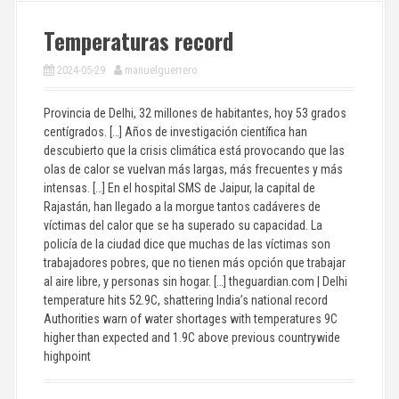
Temperaturas record
2024-05-29
manuelguerrero
Provincia de Delhi, 32 millones de habitantes, hoy 53 grados
centígrados. […] Años de investigación científica han
descubierto que la crisis climática está provocando que las
olas de calor se vuelvan más largas, más frecuentes y más
intensas. […] En el hospital SMS de Jaipur, la capital de
Rajastán, han llegado a la morgue tantos cadáveres de
víctimas del calor que se ha superado su capacidad. La
policía de la ciudad dice que muchas de las víctimas son
trabajadores pobres, que no tienen más opción que trabajar
al aire libre, y personas sin hogar. […] theguardian.com | Delhi
temperature hits 52.9C, shattering India’s national record
Authorities warn of water shortages with temperatures 9C
higher than expected and 1.9C above previous countrywide
highpoint