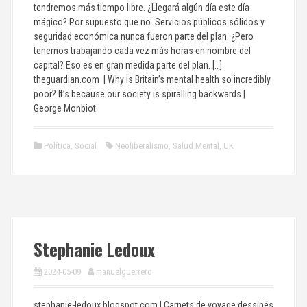
tendremos más tiempo libre. ¿Llegará algún día este día
mágico? Por supuesto que no. Servicios públicos sólidos y
seguridad económica nunca fueron parte del plan. ¿Pero
tenernos trabajando cada vez más horas en nombre del
capital? Eso es en gran medida parte del plan. […]
theguardian.com | Why is Britain’s mental health so incredibly
poor? It’s because our society is spiralling backwards |
George Monbiot
Política
,
Social
Neoliberalismo
,
Salud Mental
,
UK
Stephanie Ledoux
2024-05-09
manuelguerrero
stephanie-ledoux.blogspot.com | Carnets de voyage dessinés