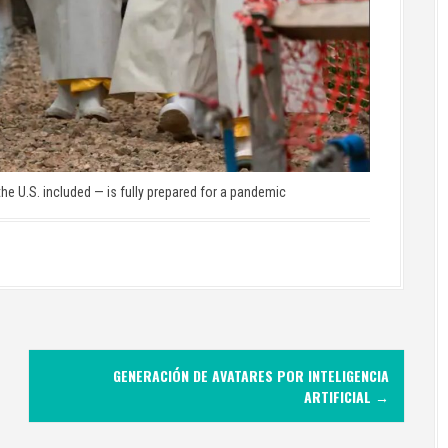
he U.S. included — is fully prepared for a pandemic
GENERACIÓN DE AVATARES POR INTELIGENCIA
ARTIFICIAL
→