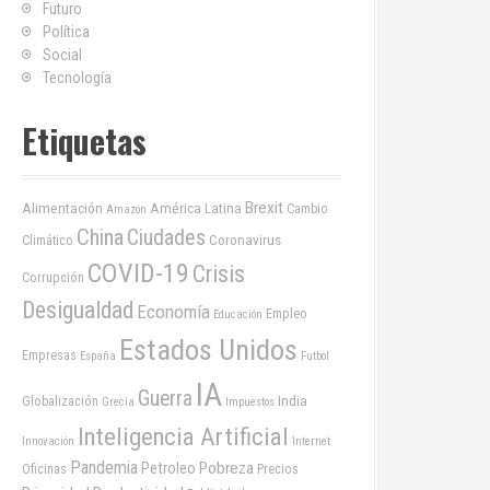
Futuro
Política
Social
Tecnología
Etiquetas
Brexit
Alimentación
América Latina
Cambio
Amazon
China
Ciudades
Coronavirus
Climático
COVID-19
Crisis
Corrupción
Desigualdad
Economía
Empleo
Educación
Estados Unidos
Empresas
España
Futbol
IA
Guerra
India
Globalización
Grecia
Impuestos
Inteligencia Artificial
Innovación
Internet
Pandemia
Pobreza
Petroleo
Oficinas
Precios