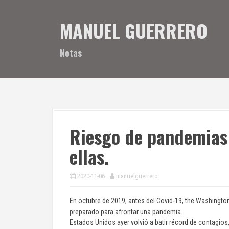
S
a
MANUEL GUERRERO
l
t
a
Notas
r
a
l
c
o
n
t
Riesgo de pandemias 
e
n
ellas.
i
d
o
2020-11-06
manuelguerrero
En octubre de 2019, antes del Covid-19, the Washingt
preparado para afrontar una pandemia.
Estados Unidos ayer volvió a batir récord de contagio