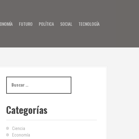
ONOMÍA
FUTURO
POLÍTICA
SOCIAL
TECNOLOGÍA
B
u
s
c
Categorías
a
r
:
Ciencia
Economía