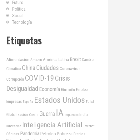
Futuro
Política
Social
Tecnología
Etiquetas
Brexit
Alimentación
América Latina
Cambio
Amazon
China
Ciudades
Coronavirus
Climático
COVID-19
Crisis
Corrupción
Desigualdad
Economía
Empleo
Educación
Estados Unidos
Empresas
España
Futbol
IA
Guerra
India
Globalización
Grecia
Impuestos
Inteligencia Artificial
Innovación
Internet
Pandemia
Pobreza
Petroleo
Oficinas
Precios