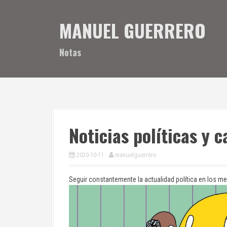
S
a
MANUEL GUERRERO
l
t
a
Notas
r
a
l
c
o
n
t
Noticias políticas y c
e
n
i
2020-10-11
manuelguerrero
d
o
Seguir constantemente la actualidad política en los m