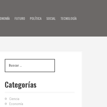
ONOMÍA
FUTURO
POLÍTICA
SOCIAL
TECNOLOGÍA
B
u
s
c
Categorías
a
r
:
Ciencia
Economía