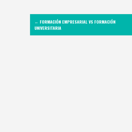
N
←
FORMACIÓN EMPRESARIAL VS FORMACIÓN
a
UNIVERSITARIA
v
e
g
a
c
i
ó
n