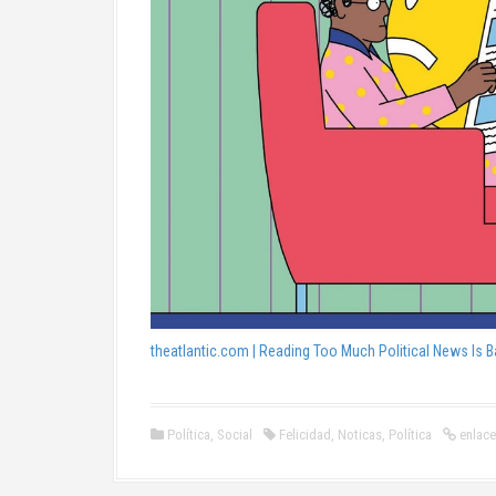
theatlantic.com
| Reading Too Much Political News Is B
Política
,
Social
Felicidad
,
Noticas
,
Política
enlace