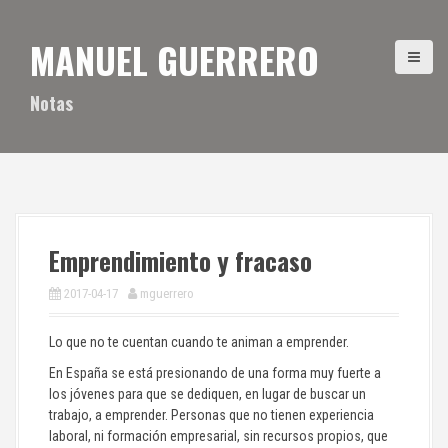
S
a
MANUEL GUERRERO
l
t
a
Notas
r
a
l
c
o
n
t
Emprendimiento y fracaso
e
n
2017-04-17
mguerrero
i
d
Lo que no te cuentan cuando te animan a emprender.
o
En España se está presionando de una forma muy fuerte a
los jóvenes para que se dediquen, en lugar de buscar un
trabajo, a emprender. Personas que no tienen experiencia
laboral, ni formación empresarial, sin recursos propios, que