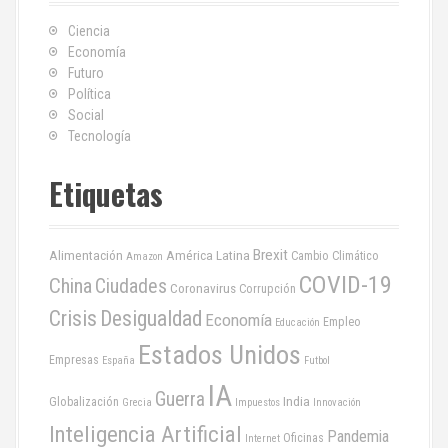
ó
n
Ciencia
Economía
d
Futuro
Política
e
Social
Tecnología
e
Etiquetas
n
t
Brexit
Alimentación
América Latina
Cambio Climático
Amazon
r
COVID-19
China
Ciudades
Coronavirus
Corrupción
a
Crisis
Desigualdad
Economía
Empleo
Educación
d
Estados Unidos
Empresas
España
Futbol
a
IA
Guerra
India
Globalización
Grecia
Impuestos
Innovación
s
Inteligencia Artificial
Pandemia
Oficinas
Internet