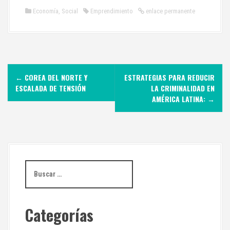
Economía
,
Social
Emprendimiento
enlace permanente
N
←
COREA DEL NORTE Y
ESTRATEGIAS PARA REDUCIR
a
ESCALADA DE TENSIÓN
LA CRIMINALIDAD EN
AMÉRICA LATINA:
→
v
e
g
a
B
u
c
s
c
i
Categorías
a
r
: